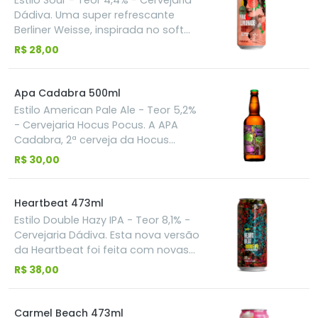
Estilo Sour - Teor 4,4% - Cervejaria
cevada, lúpulo e levedura, a cerveja
Dádiva. Uma super refrescante
apresenta um teor alcoólico de
Berliner Weisse, inspirada no soft
4,4%, um amargor suave e notas de
drink Pink Lemonade. Com adição
R$ 28,00
miolo de pão, equilibradas por um
de amora, framboesa e limão, uma
toque herbal e cítrico.
cerveja marcante pela sua acidez e
extrema refrescância.
Apa Cadabra 500ml
Estilo American Pale Ale - Teor 5,2%
- Cervejaria Hocus Pocus. A APA
Cadabra, 2ª cerveja da Hocus
Pocus, é uma American Pale Ale
R$ 30,00
feita para confundir quem espera
que cervejas leves tenham pouco
aroma e sabor. Com 5.2% ABV,
Heartbeat 473ml
drinkability altíssima, e aroma
Estilo Double Hazy IPA - Teor 8,1% -
fortemente cítrico e resinoso que
Cervejaria Dádiva. Esta nova versão
normalmente só se encontra em
da Heartbeat foi feita com novas
Imperial IPAs extremamente
técnicas e tecnologias de
R$ 38,00
lupuladas, ela faz com que seja
lupulagem. O Citra foi usado na
possível ter a experiência de
versão Incognito, que é uma das
mergulhar em lúpulos por muito
tecnologias que mais preserva os
Carmel Beach 473ml