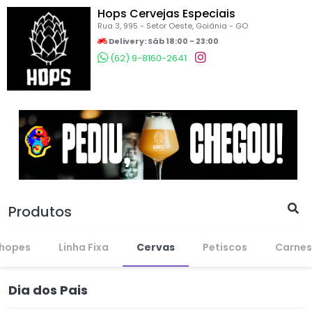
Hops Cervejas Especiais
Rua 3, 995 - Setor Oeste, Goiânia - GO
Delivery:
Sáb 18:00 - 23:00
(62) 9-8160-2641
Produtos
hopes
Linha Fixa
Cervas
Petiscos
Carnes
Dia dos Pais