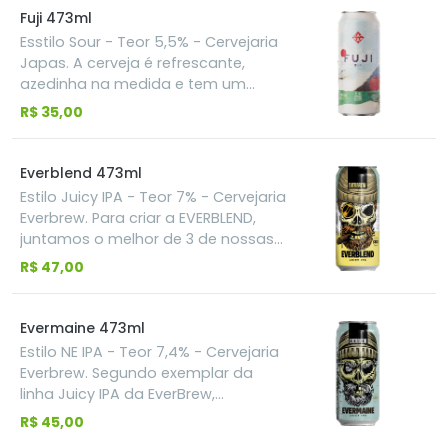
Fuji 473ml
Esstilo Sour - Teor 5,5% - Cervejaria
Japas. A cerveja é refrescante,
azedinha na medida e tem um
sabor de maçã vermelha de dar
R$ 35,00
agua na boca.
Everblend 473ml
Estilo Juicy IPA - Teor 7% - Cervejaria
Everbrew. Para criar a EVERBLEND,
juntamos o melhor de 3 de nossas
NE IPAs (EVERMONT, EVERMAINE e
R$ 47,00
EVERMASS)! Foi produzida à partir da
mesma base de malte, porém
adicionamos todos os lúpulos das
Evermaine 473ml
três cervejas que são: Citra, Mosaic,
Estilo NE IPA - Teor 7,4% - Cervejaria
Galaxy, Amarillo, Simcoe e El Dorado.
Everbrew. Segundo exemplar da
O resultado é uma agradável
linha Juicy IPA da EverBrew,
salada de frutas no sabor e no
EVERMAINE foi produzida com 22g/L
R$ 45,00
aroma.
do Lúpulo Citra, apresenta amargor