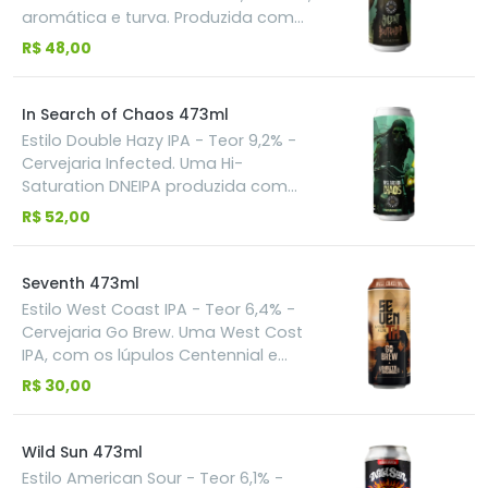
especiarias.
aromática e turva. Produzida com
os lúpulos Motueka, Nectaron e Citra
R$ 48,00
lupomax. Aroma e sabor com notas
de lima, casca de limão e frutas
tropicais.
In Search of Chaos 473ml
Estilo Double Hazy IPA - Teor 9,2% -
Cervejaria Infected. Uma Hi-
Saturation DNEIPA produzida com
Citra Dynaboost, Citra Hyperboost,
R$ 52,00
Citra Lupomax, Krush, NZ Cascade e
Maui Nelson Hop Kief. Ingredientes
altamente usados pelas cervejarias
Seventh 473ml
mais brabas da cena gringa. Cítrico
Estilo West Coast IPA - Teor 6,4% -
na cara. Tropical profundo. Impacto
Cervejaria Go Brew. Uma West Cost
contínuo. Direta. Intensa.
IPA, com os lúpulos Centennial e
Cascade. Apresenta aroma herbal,
R$ 30,00
gramíneo o floral; de amargor
presente e coloração dourada.
Inspirada em contos místicos e
Wild Sun 473ml
folclóricos, em que o número sete
Estilo American Sour - Teor 6,1% -