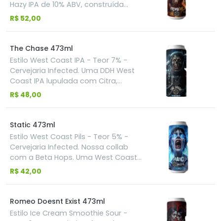
berries. O lúpulo Citra, adicionado à
Hazy IPA de 10% ABV, construída
receita, reforça o perfil frutado da
para quem acredita que
R$ 52,00
cerveja deixando-ainda mais
intensidade nunca é demais.
saborosa e suculenta!
Lupulada com Citra Dynaboost,
Citra Hyperboost, NZ Cascade,
The Chase 473ml
Peacharine e Simcoe.
Estilo West Coast IPA - Teor 7% -
Cervejaria Infected. Uma DDH West
Coast IPA lupulada com Citra,
Mosaic, Simcoe e Ekuanot. Produzida
R$ 48,00
na já característica base West
Coast da Infected: crystal clear,
aromática, amarga e
Static 473ml
surpreendentemente macia. Cítrico
Estilo West Coast Pils - Teor 5% -
vibrante. Resinoso na medida. Final
Cervejaria Infected. Nossa collab
seco e limpo. Na busca pelo
com a Beta Hops. Uma West Coast
desconhecido, pode-se chegar a
Pils cristalina, seca e extremamente
R$ 42,00
consequências extremas.
aromática, construída com Krush
HyperBoost, Citra e Mosaic. Leve no
corpo. Seca no final. E carregada de
Romeo Doesnt Exist 473ml
aroma. Camadas cítricas, tropicais
Estilo Ice Cream Smoothie Sour -
e resinosas em uma cerveja feita