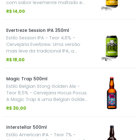
com sabor levemente maltado e
baixo amargor. Ideal para curtir em
R$ 14,00
casa, na praia e a qualquer
momento do dia.
Evertreze Session IPA 350ml
Estilo Session IPA - Teor 4,6% -
Cervejaria Everbrew. Uma versão
mais leve da tradicional IPA, a
Evertreze Session IPA tem aroma
R$ 18,00
cítrico e um amargor suave que
convida sempre a um novo gole.
Magic Trap 500ml
Estilo Belgian Stong Golden Ale -
Teor 8,5% - Cervejaria Hocus Pocus.
A Magic Trap é uma Belgian Golden
Strong Ale dourada, cristalina,
R$ 30,00
reinventada para ser mais frutada e
mais forte que outras do mesmo
estilo. Usa uma levedura trapista em
Interstellar 500ml
temperaturas que maximizam o
Estilo American IPA - Teor 7% -
aroma esterificado intenso de