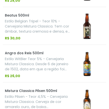
R$ 28,00
aroma. O final seco e refrescante
mostra o equilíbrio dessa bebida.
Beatus 500ml
Estilo Belgian Tripel - Teor 10% -
Cervejaria Mistura Classica. Tem cor
âmbar, textura cremosa e densa, e
um dulçor muito agradável no
R$ 30,00
sabor e aroma. Encorpada, traz
lembranças de especiarias, frutas e
condimentos. A carga alcoólica
Angra dos Reis 500ml
elevada traz o equilíbrio em todos
Estilo WitBier Teor 5% - Cervejaria
os elementos.
Mistura Classica. Desde 6 de janeiro
de 1502, data em que a região foi
descoberta, já deveria ter
R$ 26,00
acontecido um brinde oficial a essa
cidade importante e acolhedora
que é Angra dos Reis. Afinal de
Mistura Classica Pilsen 500ml
contas, temos mais de 365 ilhas
Estilo Pilsen - Teor 4,5% - Cervejaria
que são rotineiramente
Mistura Classica. Cerveja de cor
desbravadas por brasileiros e
amarelo ouro, de baixa