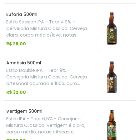
especiarias. Feita com semente de
coentro e casca de laranja, além de
Euforia 500ml
um toque de camomila
Estilo Session IPA - Teor 4,9% -
Cervejaria Mistura Classica. Cerveja
clara, corpo médio/leve, notas
cítricas e frutadas. Essa cerveja tem
R$ 28,00
o equilíbrio do amargor com
suavidade do gole, trazendo um
sabor refrescante junto com um
Amnésia 500ml
baixo teor alcoólico. Esse estilo
Estilo Double IPA - Teor 9% -
agrada todos os paladares, e você
Cervejaria Mistura Classica. Cerveja
pode harmonizar com frango frito,
artesanal dourada e 100% puro
costela bovina ou sorvete de
malte, feita com dosagens de
R$ 32,00
menta.
lúpulos especiais. O processo de
fabricação é acompanhado em
cada detalhe, especialmente para
Vertigem 500ml
obtenção de aromas e amargores
Estilo IPA - Teor 6,5% - Cervejaria
perfeitos para a apreciação deste
Mistura CLassica. Vertigem é clara,
estilo de cerveja.
corpo médio, notas cítricas e
frutadas tanto no sabor, quanto no