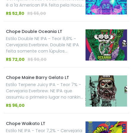
gota só transmita sentimentos
é a 1a American IPA feita pela Hocus
leves, e o teor alcoólico baixo de 5%
Pocus, escolhida como a 2a melhor
R$ 52,80
R$ 66,00
permite que cada pessoa possa
cerveja do Mondial de la Biére 2016
aproveitar milhares dessas gotas
pela votação do público. Ela utiliza
sem maiores preocupações.
uma quantidade grande de lúpulos
Chope Double Oceania LT
que criam uma explosão de aromas
Estilo Double NE IPA - Teor 8,8% -
de manga e maracujá, com sabor
Cervejaria Everbrew. Double NE IPA
cítrico extremo para uma ipa de
feita somente com lúpulos
apenas 7% de teor alcoólico.
australianos Vic Secret, Galaxy,
R$ 72,00
R$ 90,00
Motueka e Summer trazendo aroma
e sabor de frutas tropicais
(maracujá, pêssego, abacaxi) com
Chope Maine Barry Gelato LT
notas de hortelã e limão.
Estilo Terpene Juicy IPA - Teor 7% -
Cervejaria Everbrew. NE IPA que
assumiu o primeiro lugar no ranking
brasileiro do Untappd, já conhecida
R$ 96,00
Evermaine com adição de Terpenos
que reproduzem as características
da Strain Berry Gelato, uma cepa
Chope Waikato LT
que traz aromas tropicais, baunilha
Estilo NE IPA - Teor 7,2% - Cervejaria