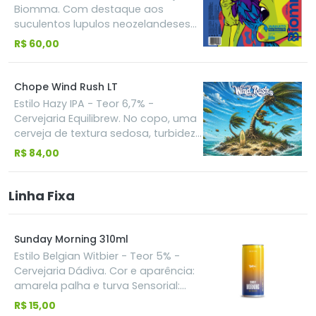
e berries, complementando a
Biomma. Com destaque aos
potência do Citra.
suculentos lupulos neozelandeses
Nelson Sauvin e Motueka, a Waikato
R$ 60,00
é um verdadeiro tesouro para os
apreciadores de cervejas
excepecionais.
Chope Wind Rush LT
Estilo Hazy IPA - Teor 6,7% -
Cervejaria Equilibrew. No copo, uma
cerveja de textura sedosa, turbidez
intensa e um equilíbrio que convida
R$ 84,00
ao próximo gole. A combinação dos
lúpulos Nelson Sauvin, Dolcita e
Mosaic LupoCore entrega uma
Linha Fixa
explosão aromática em camadas
com notas de uva branca, frutas
tropicais maduras e um toque
Sunday Morning 310ml
cítrico, resultando em uma Hazy IPA
Estilo Belgian Witbier - Teor 5% -
extremamente aromática.
Cervejaria Dádiva. Cor e aparência:
amarela palha e turva Sensorial:
cerveja de trigo, leve e refrescante,
R$ 15,00
tem aroma de laranja e toques de