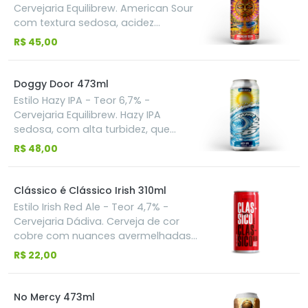
representa “o escolhido(a).
Cervejaria Equilibrew. American Sour
Harmoniza com pratos mais
com textura sedosa, acidez
gordurosos, como o clássico
assertiva e adições de Tangerina,
R$ 45,00
hambúrguer, frango frito
Caju e Manga.
empanado e bolinhos fritos.
Doggy Door 473ml
Estilo Hazy IPA - Teor 6,7% -
Cervejaria Equilibrew. Hazy IPA
sedosa, com alta turbidez, que
explora os lúpulos Peacharine,
R$ 48,00
Nelson Sauvin e Mosaic.
Clássico é Clássico Irish 310ml
Estilo Irish Red Ale - Teor 4,7% -
Cervejaria Dádiva. Cerveja de cor
cobre com nuances avermelhadas.
Sensorial: uma receita clássica e
R$ 22,00
equilibrada que tem como aromas
e sabores principais as notas de
caramelo, sutil tosta e final seco. O
No Mercy 473ml