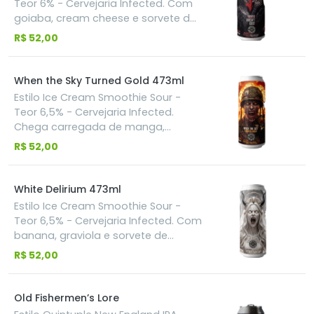
Teor 6% - Cervejaria Infected. Com
pra provar que menos álcool não
goiaba, cream cheese e sorvete de
significa menos impacto.
creme, construída para entregar a
R$ 52,00
sensação de um verdadeiro
cheesecake de goiaba em forma
de cerveja. Densa, cremosa e
When the Sky Turned Gold 473ml
carregada de fruta, com a goiaba
Estilo Ice Cream Smoothie Sour -
dominando o aroma e o sabor,
Teor 6,5% - Cervejaria Infected.
enquanto notas sutis de cream
Chega carregada de manga,
cheese completam a experiência
morango e sorvete de creme. A
R$ 52,00
do primeiro ao último gole.
manga domina o caminho, o
morango adiciona camadas de
aroma e o sorvete de creme fecha
White Delirium 473ml
tudo com uma textura absurda.
Estilo Ice Cream Smoothie Sour -
Densa, cremosa e construída para
Teor 6,5% - Cervejaria Infected. Com
entregar uma experiência intensa
banana, graviola e sorvete de
do primeiro ao último gole.
baunilha, trazendo uma
R$ 52,00
combinação tropical cremosa,
marcada pelo equilíbrio entre a
doçura da baunilha, a banana
Old Fishermen’s Lore
madura e o caráter exótico da