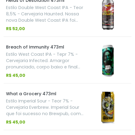
Fields of Desolation 473ml
em cena e provoca euforia: Manga
Estilo Double West Coast IPA - Teor
suculenta e grapefruit vibrante.
8,5% - Cervejaria Haunted. Nossa
Complexa, expressiva!
nova Double West Coast IPA foi
desenvolvida pensando nos
R$ 52,00
amantes do perfil clássico deste
estilo. Utilizamos os lúpulos
Cascade, Centennial e Chinook para
Breach of Immunity 473ml
conferir o perfil que tanto amamos:
Estilo West Coast IPA - Tepr 7% -
com aromas herbais, resinosos e
Cervejaria Infected. Amargor
um leve cítrico, coloração amarelo
pronunciado, corpo baixo e final
translúcido e amargor na medida
seco. Produzida com os lúpulos
R$ 45,00
certa, a drinkability dessa cerveja
Citra, Mosaic e Motueka. Aroma e
surpreende, contrastando com seu
sabor com notas de lima fresca,
teor alcóolico. A arte do rótulo faz
frutas tropicais maduras e um
What a Grocery 473ml
referência a uma música da banda
toque resinoso bem marcado.
Estilo Imperial Sour - Teor 7% -
sueca Arch Enemy, lançada no seu
Cervejaria Everbrew. Imperial Sour
primeiro disco, Black Earth.
que foi sucesso no Brewpub, com
doses absurdas de Manga, Goiaba
R$ 45,00
e Maracujá. Com acidez no ponto e
textura cremosa na boca.