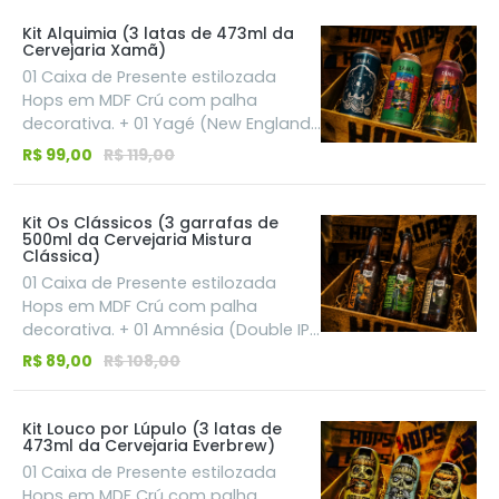
Kit Alquimia (3 latas de 473ml da
Cervejaria Xamã)
01 Caixa de Presente estilozada
Hops em MDF Crú com palha
decorativa. + 01 Yagé (New England
Pale Ale | 5,5%): Super cremosa e
R$ 99,00
R$ 119,00
fácil de beber. Leva aveia e trigo na
receita, entregando uma explosão
de aromas e sabores que lembram
Kit Os Clássicos (3 garrafas de
500ml da Cervejaria Mistura
pêssego, manga e frutas cítricas. +
Clássica)
01 Boiuna (German Pils | 5,0%): Feita
01 Caixa de Presente estilozada
com um processo milenar que
Hops em MDF Crú com palha
realça sua cor dourada. Uma Pilsen
decorativa. + 01 Amnésia (Double IPA
com aroma limpo de malte, notas
| 9,0%): Dourada, 100% puro malte e
de casca de pão tostado, mel e um
R$ 89,00
R$ 108,00
muito potente. Uma receita que
toque herbal delicioso do lúpulo. + 01
equilibra perfeitamente um
Jurema (American Pale Ale | 5,2%):
amargor marcante com aromas
Puro frescor em estado líquido! Traz
Kit Louco por Lúpulo (3 latas de
473ml da Cervejaria Everbrew)
intensos de lúpulos especiais. + 01
um aroma incrível de frutas
Vertigem (IPA | 6,5%): Uma IPA
01 Caixa de Presente estilozada
tropicais e cítricas, como limão-
clássica de corpo médio, clara e
Hops em MDF Crú com palha
siciliano e toranja, equilibrados com