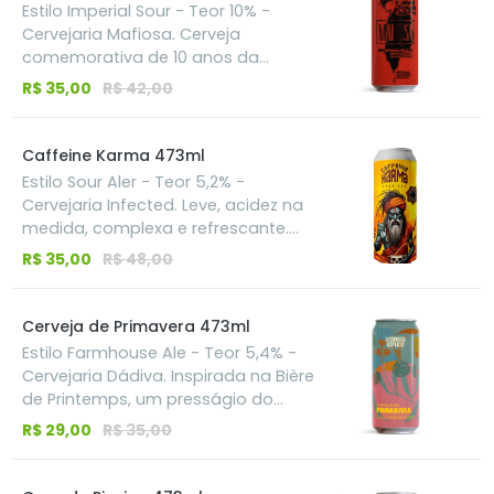
aromas e sabores frutados.
Estilo Imperial Sour - Teor 10% -
Cervejaria Mafiosa. Cerveja
comemorativa de 10 anos da
Famiglia! Uma imperial sour com
R$ 35,00
R$ 42,00
muito morango e framboesa.
Corpo alto, acidez marcante e uma
explosão de frutas.
Caffeine Karma 473ml
Estilo Sour Aler - Teor 5,2% -
Cervejaria Infected. Leve, acidez na
medida, complexa e refrescante.
Produzida com adição de cold brew,
R$ 35,00
R$ 48,00
favas de baunilha e chips de
carvalho francês infusionados em
bourbon. Acidificada com lacto
Cerveja de Primavera 473ml
especialmente propagado para a
Estilo Farmhouse Ale - Teor 5,4% -
cerveja. Perfil que traz notas de
Cervejaria Dádiva. Inspirada na Bière
café, dulçor da baunilha e leve
de Printemps, um presságio do
amadeirado.
estilo Saison, essa receita
R$ 29,00
R$ 35,00
rememora as cervejas produzidas
por mulheres camponesas da
Europa medieval, do século XIV,