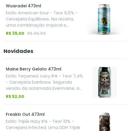
especiais, lado a lado com amigos.
corpo, textura sedosa e uma
Wuaradei 473ml
sensação quase cremosa. O
Estilo American Sour - Teor 6,5% -
maracujá entra trazendo frescor,
Cervejaria Equilibrew. Na receita,
aroma e uma acidez precisa,
uma combinação tropical e
criando o equilíbrio perfeito entre
explosiva de frutas vermelhas,
R$ 39,00
R$ 45,00
intensidade e drinkability.
pêssego e goiaba, criando uma
cerveja de textura sedosa e
cremosa, com aquele equilíbrio
Novidades
entre acidez, suculência e
refrescância que pede o próximo
gole. No visual, um vermelho
Maine Berry Gelato 473ml
hipnótico. No aroma, uma explosão
Estilo Terpened Juicy IPA - Teor 7,4%
de fruta fresca. Na sensação… pura
- Cervejaria Everbrew. Segunda
vida em estado líquido.
versão da aclamada Evermaine, a
cerveja artesanal brasileira Everbrew
R$ 52,00
Maine Berry Gelato é uma New
England IPA feita com terpenos,
compostos que entregam
Freakin Out 473ml
características aromáticas de
Estilo Triple Hazy IPA - Teor 10% -
frutas tropicais, além de baunilha e
Cervejaria Infected. Uma DDH Triple