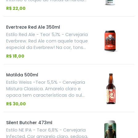
da Dádiva IPA, mas SEM GLÚTEN
R$ 22,00
Evertreze Red Ale 350ml
Estilo Red Ale - Teor 5,1% - Cervejaria
Everbrew. Red Ale com aquele toque
especial da Everbrew! Na cor, tons
avermelhados e brilhante, no
R$ 18,00
aroma, notas que remetem à
caramelo e suave lembrança de
casca de pão, tosta e toffee. No
Matilda 500ml
sabor, também há presença de
Estilo Weiss -Teor 5,5% - Cervejaria
notas caramelo, porém mais suave.
Mistura Classica. Amarelo claro e
O dulçor desta cerveja se faz
opaca tem características do sul
presente e muito bem equilibrado
da Alemanha, sua combinação de
R$ 30,00
com o amargor proveniente do
maltes de cevada e trigo
lúpulo.
harmonizam-se com perfeição.
Valoriza a interatividade do paladar
Silent Butcher 473ml
amargo com a presença marcante
Estilo NE IPA - Teor 6,8% - Cervejaria
de aromas, paladares frutados e de
Infected. Cor amarelo claro, sedosa,