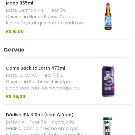
remete a um chope fresco. Criada
Mana 355ml
com adição de aveia, malte de
Estilo German Pils - Teor 5% -
cevada, lúpulo e levedura, a cerveja
Cervejaria Hocus Pocus. Com o
apresenta um teor alcoólico de
lúpulo Crystal, que entrou ainda na
4,4%, um amargor suave e notas de
fervura com uma quantidade
R$ 16,00
miolo de pão, equilibradas por um
suave, e o malte Melano, que trouxe
toque herbal e cítrico.
sua personalidade deixando a base
com um toque caramelado e uma
Cervas
sensação crispy no fim. Os aromas
se misturam entre os cítricos e
frutados, combinados com um
Come Back to Earth 473ml
camada floral que traz lembranças
Estilo Juicy IPA - Teor 7,5% -
de rosas e um leve amadeirado lá
Cervejaria Everbrew. Juicy Ipa
no fundo, tudo isso sem tirar o
elaborada com os novos lúpulos
protagonismo do malte
americanos Talus e Idaho Gem,
R$ 45,00
onde suas características de sabor
e aroma remetem a Abacaxi, frutas
vermelhas, carambola, pomelo e
Dádiva IPA 310ml (sem Glúten)
um toque de pinho, mas com o
Estilo IPA - Teor 6% - Cervejaria
tradicional corpo macio e amargor
Dádiva. Com o mesmo amargor
equilibrando o conjunto.
intenso e toque de frutas amarelas