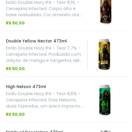
lúpulo inglês dá um leve toque
Estilo Double Hazy IPA - Teor 8,1% -
terroso.
Cervejaria Infected. Corpo alto e
base aveludada. Cor amarelo claro
e suculenta. Produzida com os
R$ 50,00
lúpulos Riwaka, Motueka e Motueka
kopkief. Aroma e sabor que trazem
notas de lima, cítrico vivo e
Double Yellow Nectar 473ml
tropicais. Aromática e potente.
Estilo Double Hazy IPA - Teor 7,7% -
Cervejaria Infected. Produzida com
adição de manga e tangerina, além
dos lúpulos Motueka e Mosaic nos
R$ 50,00
formatos pellet e lupocore.
Suculência absurda, aromática e
turva. Perfil que traz uma explosão
High Nelson 473ml
frutada e tropical.
Estilo Double Hazy IPA - Teor 8,6% -
Cervejaria Infected. Dois Nelsons,
duas fazendas, um único impacto.
A base entrega o caráter icônico do
R$ 50,00
vinho branco e fruta fresca. No DDH
(duplo dry hopping) um lote
específico da Freestyle Hops entra