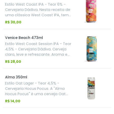
mais goles
óleos essenciais do lúpulo, e Mosaic
Estilo West Coast IPA - Teor 6% -
e Citra na versão T45, além de um
Cervejaria Dádiva. Nesta receita de
toque de lúpulo El Dorado
uma clássica West Coast IPA, temos
o blend de lúpulos Denali, Citra e
R$ 30,00
Centennial com notas cítricas e
resinosas, corpo baixo e final seco
Venice Beach 473ml
Estilo West Coast Session IPA - Teor
4,5% - Cervejaria Dádiva. Cerveja
clara, leve e refrescante. Aroma e
sabor marcantes de lúpulos
R$ 28,00
americanos e amargor equilibrado.
Harmoniza com sol, praia e frutos
do mar. Na nova receita desta já
Alma 350ml
conhecida West Coast Session IPA,
Estilo Oat Lager - Teor 4,5% -
trazemos leveza e final seco
Cervejaria Hocus Pocus. A "Alma
combinados a lúpulos cítricos
Hocus Pocus" é uma cerveja Oat
americanos.
Lager da cervejaria brasileira Hocus
R$ 14,00
Pocus, conhecida pela sua leveza,
cremosidade e equilíbrio, que